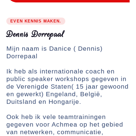
EVEN KENNIS MAKEN.
D
e
n
n
i
s
D
o
r
r
e
p
a
a
l
Mijn naam is Danice ( Dennis)
Dorrepaal
Ik heb als internationale coach en
public speaker workshops gegeven in
de Verenigde Staten( 15 jaar gewoond
en gewerkt) Engeland, België,
Duitsland en Hongarije.
Ook heb ik vele teamtrainingen
gegeven voor Achmea op het gebied
van netwerken, communicatie,