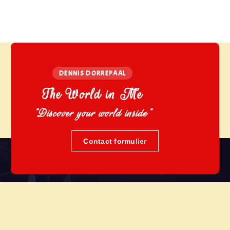
DENNIS DORREPAAL
The World in Me
"Discover your world inside"
Contact formulier
We werken met passie