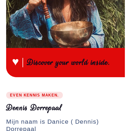
♥
Discover your world inside.
EVEN KENNIS MAKEN.
D
e
n
n
i
s
D
o
r
r
e
p
a
a
l
Mijn naam is Danice ( Dennis)
Dorrepaal