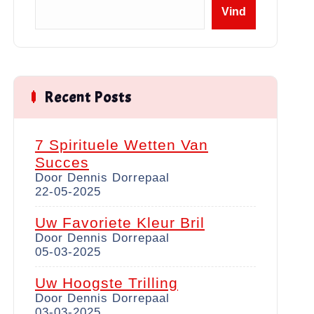
Z
Vind
o
e
k
e
n
Recent Posts
7 Spirituele Wetten Van
Succes
Door Dennis Dorrepaal
22-05-2025
Uw Favoriete Kleur Bril
Door Dennis Dorrepaal
05-03-2025
Uw Hoogste Trilling
Door Dennis Dorrepaal
03-03-2025