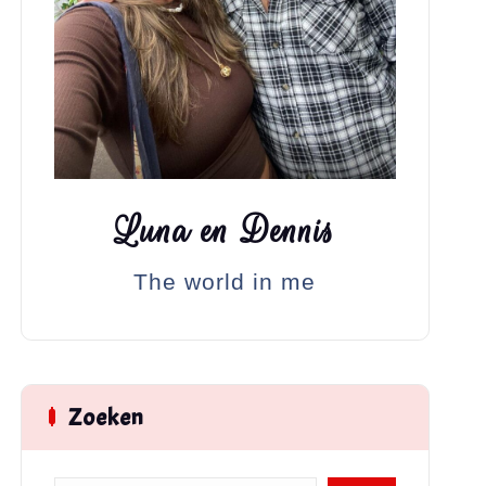
Luna en Dennis
e 365
Outlook Live
The world in me
Zoeken