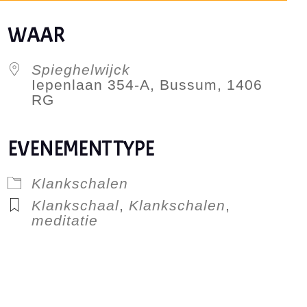
WAAR
Spieghelwijck
Iepenlaan 354-A, Bussum, 1406
RG
EVENEMENT TYPE
lendar
iCalendar
Offic
Klankschalen
Klankschaal
,
Klankschalen
,
meditatie