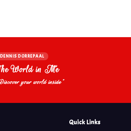
DENNIS DORREPAAL
The World in Me
Discover your world inside"
Quick Links