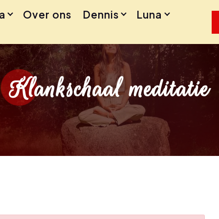
a
Over ons
Dennis
Luna
Klankschaal meditatie