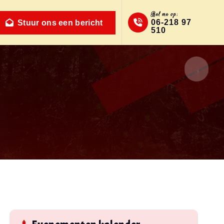
Bel me op:
06-218 97
Stuur ons een bericht
510