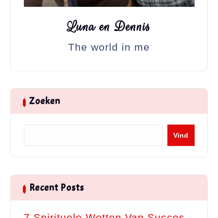
Luna en Dennis
The world in me
Zoeken
Z
Vind
o
e
k
e
Recent Posts
n
7 Spirituele Wetten Van Succes