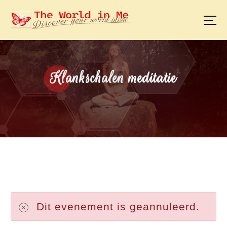
S
k
i
p
t
o
Klankschalen meditatie
c
o
n
t
e
n
t
Dit evenement is geannuleerd.