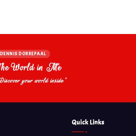
DENNIS DORREPAAL
The World in Me
Discover your world inside"
Quick Links