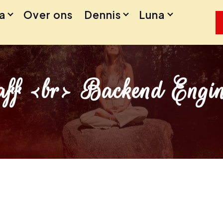
a
Over ons
Dennis
Luna
aff <br> Backend Engin